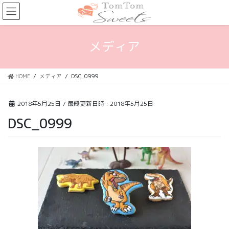
コ
ナ
ン
ビ
テ
ゲ
ン
ー
メディア
ツ
シ
へ
ョ
ス
ン
HOME
メディア
DSC_0999
キ
に
ッ
移
プ
動
2018年5月25日
/ 最終更新日時 :
2018年5月25日
DSC_0999